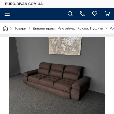
EURO-DIVAN.COM.UA
Товари
Дивани прямі, Реклайнер, Крісла, Пуфики
Ро