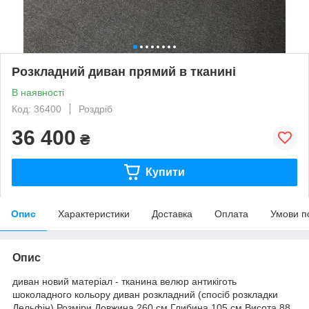
Розкладний диван прямий в тканині
В наявності
Код: 36400
Роздріб
36 400
₴
Купити
Опис
Характеристики
Доставка
Оплата
Умови п
Опис
диван новий матеріал - тканина велюр антикіготь
шоколадного кольору диван розкладний (спосіб розкладки
Дельфін) Розміри Довжина 260 см Глибина 105 см Висота 88