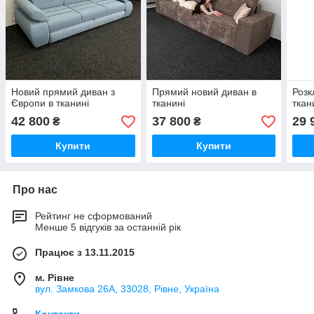
Новий прямий диван з
Прямий новий диван в
Розк
Європи в тканині
тканині
ткан
42 800
37 800
29 
₴
₴
Купити
Купити
Про нас
Рейтинг не сформований
Менше 5 відгуків за останній рік
Працює з 13.11.2015
м. Рівне
вул. Замкова 26А, 33028, Рівне, Україна