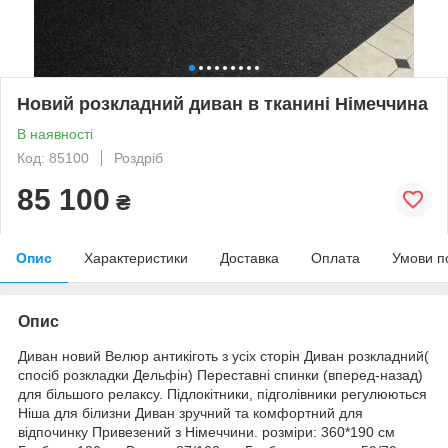
Новий розкладний диван в тканині Німеччина
В наявності
Код: 85100
Роздріб
85 100
₴
Опис
Характеристики
Доставка
Оплата
Умови п
Опис
Диван новий Велюр антикіготь з усіх сторін Диван розкладний(
спосіб розкладки Дельфін) Переставні спинки (вперед-назад)
для більшого релаксу. Підлокітники, підголівники регулюються
Ніша для білизни Диван зручний та комфортний для
відпочинку Привезений з Німеччини. розміри: 360*190 см