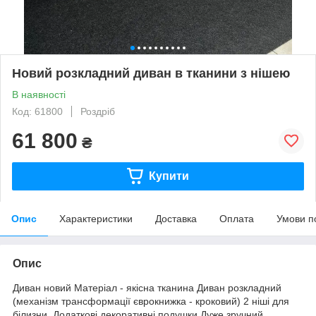
Новий розкладний диван в тканини з нішею
В наявності
Код: 61800
Роздріб
61 800
₴
Купити
Опис
Характеристики
Доставка
Оплата
Умови п
Опис
Диван новий Матеріал - якісна тканина Диван розкладний
(механізм трансформації єврокнижка - кроковий) 2 ніші для
білизни. Додаткові декоративні подушки Дуже зручний,