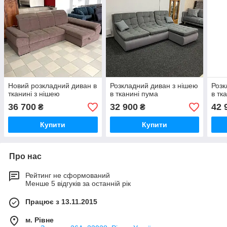
Новий розкладний диван в
Розкладний диван з нішею
Розк
тканині з нішею
в тканині пума
в тк
36 700
32 900
42 
₴
₴
Купити
Купити
Про нас
Рейтинг не сформований
Менше 5 відгуків за останній рік
Працює з 13.11.2015
м. Рівне