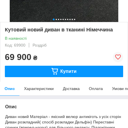
Кутовий новий диван в тканині Німеччина
В наявності
Код: 69900
Роздріб
69 900
₴
Купити
Опис
Характеристики
Доставка
Оплата
Умови п
Опис
Диван новий Матеріал - якісний велюр антикіготь з усіх сторін
Диван розкладний( спосіб розкладки Дельфін) Переставні
спинки (вперед-назад) для більшого релаксу. Підлокітники,