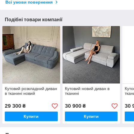
Всі умови повернення
Подібні товари компанії
Кутовий розкладний диван
Кутовий новий диван в
Куто
в тканині новий
тканині
ткан
29 300
30 900
30 
₴
₴
Купити
Купити