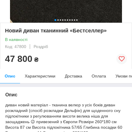
Новий диван тканинний «Бестселлер»
В наявності
Код: 47800
Роздріб
47 800
₴
Опис
Характеристики
Доставка
Оплата
Умови п
Опис
диван новий матеріал - тканина велюр з усіх боків диван
розкладний (спосіб розкладки Дельфін) для щоденного сну
підлокітники з регулюванням висоти велика ніша для
заощаджень 😉 привезений з Європи Розміри 260*180 см
Висота 87 см Висота підлокітника 57/65 Глибина посадки 60