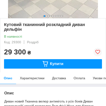
Кутовий тканинний розкладний диван
дельфін
В наявності
Код: 29300
Роздріб
29 300
₴
Купити
Опис
Характеристики
Доставка
Оплата
Умови п
Опис
Диван новий Тканина велюр антикіготь з усіх боків Диван
розкладний( спосіб розкладки Дельфін) Ніша для білизни