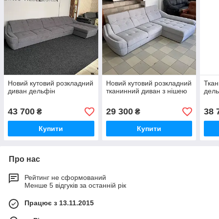
Новий кутовий розкладний
Новий кутовий розкладний
Ткан
диван дельфін
тканинний диван з нішею
дел
43 700
29 300
38 
₴
₴
Купити
Купити
Про нас
Рейтинг не сформований
Менше 5 відгуків за останній рік
Працює з 13.11.2015