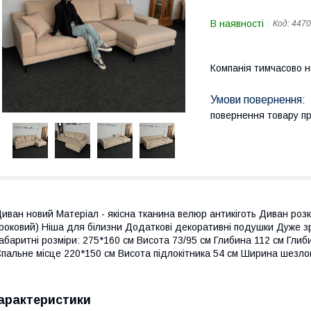
В наявності
Код:
4470
Компанія тимчасово 
повернення товару п
иван новий Матеріал - якісна тканина велюр антикіготь Диван роз
роковий) Ніша для білизни Додаткові декоративні подушки Дуже з
абаритні розміри: 275*160 см Висота 73/95 см Глибина 112 см Глиб
пальне місце 220*150 см Висота підлокітника 54 см Ширина шезло
арактеристики