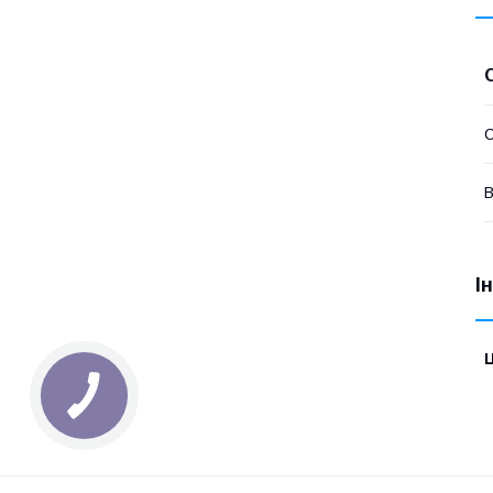
В
І
Ц