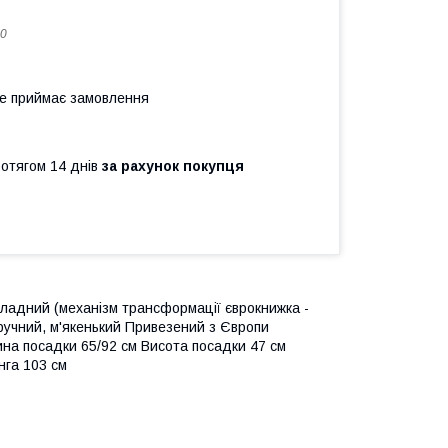
0
не приймає замовлення
ротягом 14 днів
за рахунок покупця
кладний (механізм трансформації єврокнижка -
ручний, м'якенький Привезений з Європи
ина посадки 65/92 см Висота посадки 47 см
нга 103 см