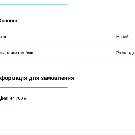
Основні
Стан
Новий
ид м'яких меблів
Розкладн
нформація для замовлення
іна:
44 700 ₴