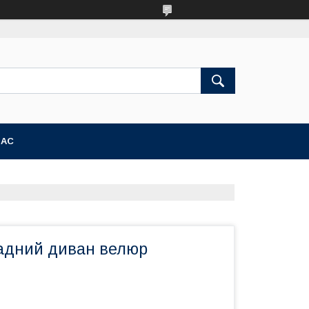
НАС
адний диван велюр