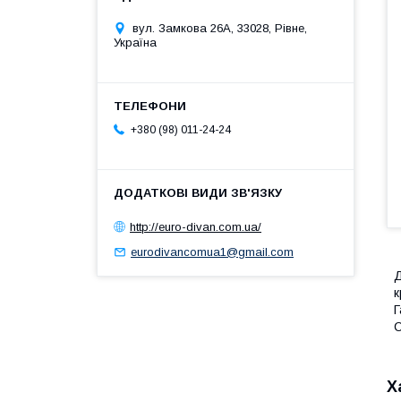
вул. Замкова 26А, 33028, Рівне,
Україна
+380 (98) 011-24-24
http://euro-divan.com.ua/
eurodivancomua1@gmail.com
Д
к
Г
С
Х