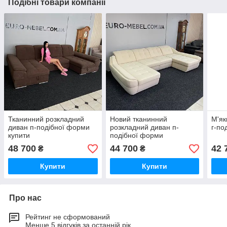
Подібні товари компанії
Тканинний розкладний
Новий тканинний
М'як
диван п-подібної форми
розкладний диван п-
г-по
купити
подібної форми
48 700
44 700
42 
₴
₴
Купити
Купити
Про нас
Рейтинг не сформований
Менше 5 відгуків за останній рік