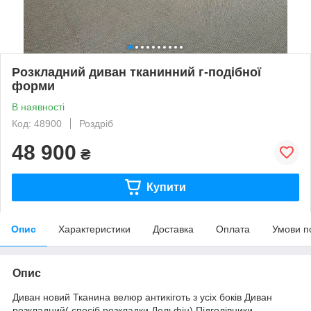
Розкладний диван тканинний г-подібної
форми
В наявності
Код: 48900
Роздріб
48 900
₴
Купити
Опис
Характеристики
Доставка
Оплата
Умови п
Опис
Диван новий Тканина велюр антикіготь з усіх боків Диван
розкладний( спосіб розкладки Дельфін) Підголівники