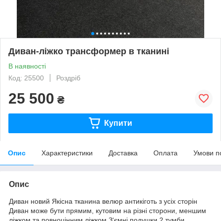
Диван-ліжко трансформер в тканині
В наявності
Код: 25500
Роздріб
25 500
₴
Купити
Опис
Характеристики
Доставка
Оплата
Умови п
Опис
Диван новий Якісна тканина велюр антикіготь з усіх сторін
Диван може бути прямим, кутовим на різні сторони, меншим
ліжком та повноцінним ліжком З‘ємні подушки 2 тумби