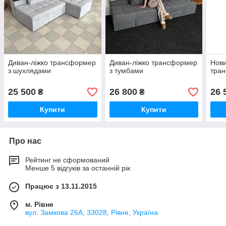
Диван-ліжко трансформер
Диван-ліжко трансформер
Нови
з шухлядами
з тумбами
тра
25 500
26 800
26 
₴
₴
Купити
Купити
Про нас
Рейтинг не сформований
Менше 5 відгуків за останній рік
Працює з 13.11.2015
м. Рівне
вул. Замкова 26А, 33028, Рівне, Україна