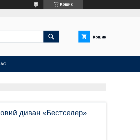
Кошик
Кошик
НАС
овий диван «Бестселер»