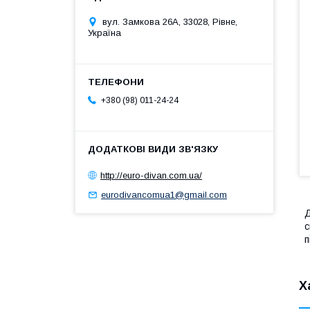
вул. Замкова 26А, 33028, Рівне,
Україна
+380 (98) 011-24-24
http://euro-divan.com.ua/
eurodivancomua1@gmail.com
Д
с
п
Х