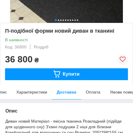
П-подібної форми новий диван в тканині
В наявності
Код: 36800
Роздріб
36 800
₴
Купити
пис
Характеристики
Доставка
Оплата
Умови пове
Опис
Диван новий Матеріал - якісна тканина Розкладний (підійде
для щоденного сну) З‘ємні подушки 2 ніші для білизни
Комфортний для відпочинку та сну Розміри: 205*298*155 см