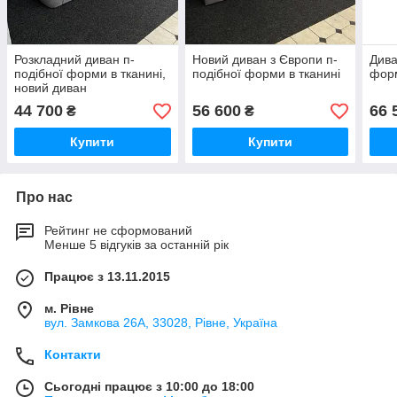
Розкладний диван п-
Новий диван з Європи п-
Дива
подібної форми в тканині,
подібної форми в тканині
фор
новий диван
44 700
56 600
66 
₴
₴
Купити
Купити
Про нас
Рейтинг не сформований
Менше 5 відгуків за останній рік
Працює з 13.11.2015
м. Рівне
вул. Замкова 26А, 33028, Рівне, Україна
Контакти
Сьогодні працює з 10:00 до 18:00