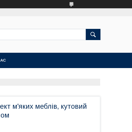
НАС
кт м'яких меблів, кутовий
лом