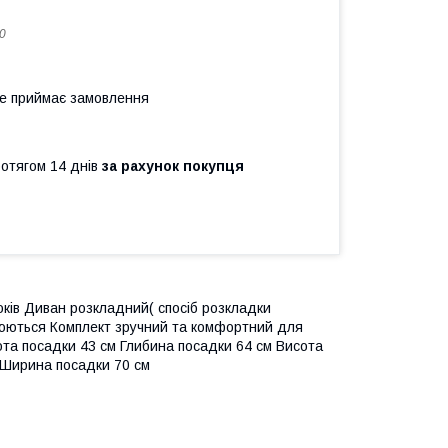
0
не приймає замовлення
ротягом 14 днів
за рахунок покупця
оків Диван розкладний( спосіб розкладки
люються Комплект зручний та комфортний для
сота посадки 43 см Глибина посадки 64 см Висота
м Ширина посадки 70 см