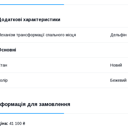
Додаткові характеристики
еханізм трансформації спального місця
Дельфін
Основні
Стан
Новий
олір
Бежевий
нформація для замовлення
іна:
41 100 ₴