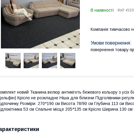
В наявності
Код:
4110
Компанія тимчасово 
повернення товару п
омплект новий Тканина велюр антикіготь бежевого кольору з усіх б
ельфін) Крісло не розкладне Ніша для білизни Підголівники регу
ідпочинку Розміри: 270*190 см Висота 78/90 см Глубина 113 см Ви
ідлокітника 53 см Спальне місце 205*135 см Крісло Ширина 130 с
арактеристики