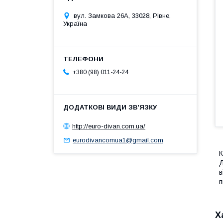
вул. Замкова 26А, 33028, Рівне,
Україна
+380 (98) 011-24-24
http://euro-divan.com.ua/
eurodivancomua1@gmail.com
К
Д
в
п
Х