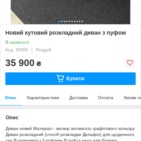
Новий кутовий розкладний диван з пуфом
В наявності
Код: 35900
Роздріб
35 900
₴
Купити
Опис
Характеристики
Доставка
Оплата
Умови п
Опис
Диван новий Матеріал - велюр антикіготь графітового кольору
Диван розкладний (спосіб розкладки Дельфін) для щоденного
сну В комплекті з 3 пуфами В пуфі є ніша для білизни