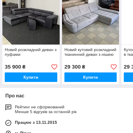
Новий розкладний диван з
Новий кутовий розкладний
Куто
пуфами
тканинний диван з нішею
в тк
35 900
29 300
29 
₴
₴
Купити
Купити
Про нас
Рейтинг не сформований
Менше 5 відгуків за останній рік
Працює з 13.11.2015