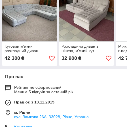
Кутовий м'який
Розкладний диван з
М'як
розкладний диван
нішею, м'який кут
г-по
42 300
32 900
42 
₴
₴
Про нас
Рейтинг не сформований
Менше 5 відгуків за останній рік
Працює з 13.11.2015
м. Рівне
вул. Замкова 26А, 33028, Рівне, Україна