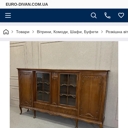
EURO-DIVAN.COM.UA
Товари
Вітрини, Комоди, Шафи, Буфети
Розкішна ві