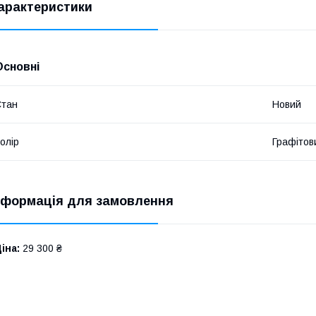
арактеристики
Основні
Стан
Новий
олір
Графітов
нформація для замовлення
іна:
29 300 ₴