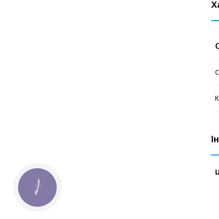
Х
К
І
Ц
КНОПКА
ЗВ'ЯЗКУ