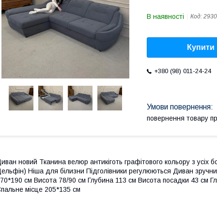
В наявності
Код:
2930
Купити
+380 (98) 011-24-24
повернення товару п
иван новий Тканина велюр антикіготь графітового кольору з усіх б
ельфін) Ніша для білизни Підголівники регулюються Диван зручни
70*190 см Висота 78/90 см Глубина 113 см Висота посадки 43 см Гл
пальне місце 205*135 см