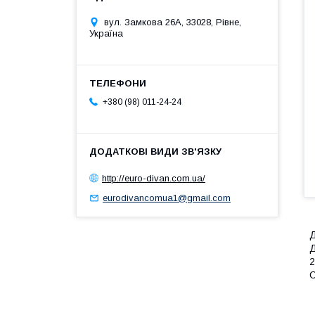
вул. Замкова 26А, 33028, Рівне,
Україна
+380 (98) 011-24-24
http://euro-divan.com.ua/
eurodivancomua1@gmail.com
Д
Д
2
С