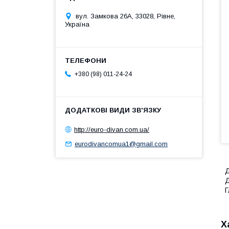
вул. Замкова 26А, 33028, Рівне,
Україна
+380 (98) 011-24-24
http://euro-divan.com.ua/
eurodivancomua1@gmail.com
Д
Д
Г
Х