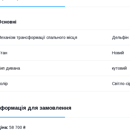
Основні
еханізм трансформації спального місця
Дельфін
Стан
Новий
ип дивана
кутовий
олір
Світло-сі
нформація для замовлення
іна:
58 700 ₴