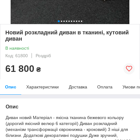
Новий розкладний диван в тканині, кутовий
диван
В наявності
Код: 61800
Роздріб
61 800
₴
Опис
Характеристики
Доставка
Оплата
Умови п
Опис
Диван новий Матеріал - якісна тканина бежевого кольору
(дорогий якісний велюр 6 категорії) Диван розкладний
(механізм трансформації єврокнижка - кроковий) 3 ніші для
білизни. Додаткові декоративні подушки Дуже зручний,