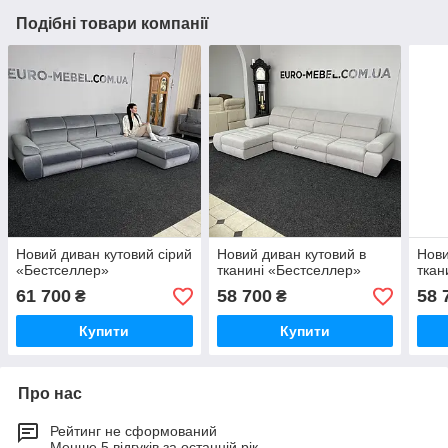
Подібні товари компанії
Новий диван кутовий сірий
Новий диван кутовий в
Нови
«Бестселлер»
тканині «Бестселлер»
ткан
61 700
58 700
58 
₴
₴
Купити
Купити
Про нас
Рейтинг не сформований
Менше 5 відгуків за останній рік