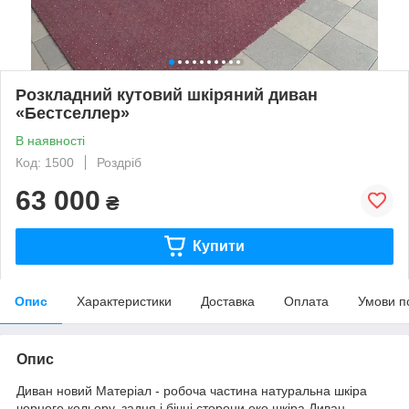
Розкладний кутовий шкіряний диван
«Бестселлер»
В наявності
Код: 1500
Роздріб
63 000
₴
Купити
Опис
Характеристики
Доставка
Оплата
Умови п
Опис
Диван новий Матеріал - робоча частина натуральна шкіра
чорного кольору, задня і бічні сторони еко шкіра Диван