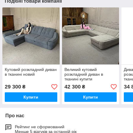
Подібні товари компанії
Кутовий розкладний диван
Великий кутовий
Дива
в тканині новий
розкладний диван в
розк
тканині купити
ткан
29 300
42 300
34 
₴
₴
Купити
Купити
Про нас
Рейтинг не сформований
Менше 5 відгуків за останній рік