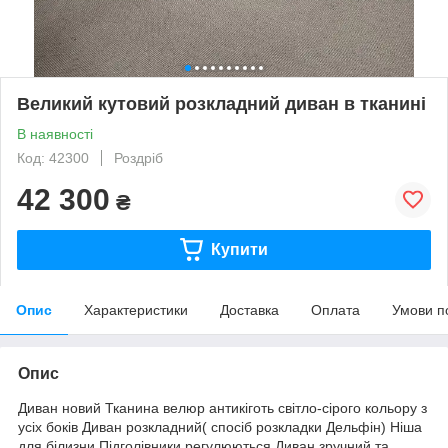
Великий кутовий розкладний диван в тканині
В наявності
Код: 42300
Роздріб
42 300
₴
Купити
Опис
Характеристики
Доставка
Оплата
Умови п
Опис
Диван новий Тканина велюр антикіготь світло-сірого кольору з
усіх боків Диван розкладний( спосіб розкладки Дельфін) Ніша
для білизни Підголівники регулюються Диван зручний та