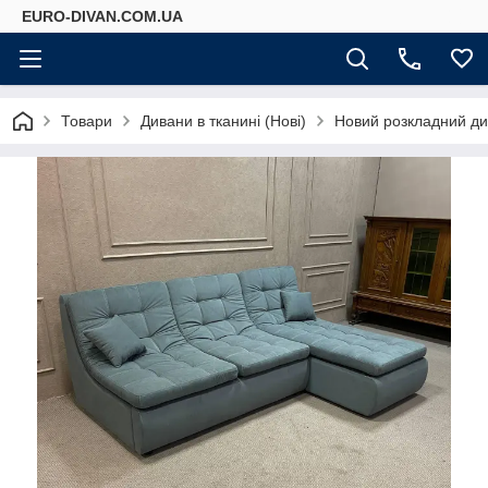
EURO-DIVAN.COM.UA
Товари
Дивани в тканині (Нові)
Новий розкладний ди