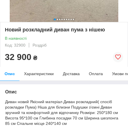
Новий розкладний диван пума з нішею
В наявності
Код: 32900
Роздріб
32 900
₴
Опис
Характеристики
Доставка
Оплата
Умови п
Опис
Диван новий Якісний матеріал Диван розкладний( спосіб
розкладки Пума) Ніша для білизни Подушки з‘ємні Диван
зручний та комфортний для відпочинку Розміри: 250*180 см
Висота 95*100 см Глибина посадки 70 см Ширина шезлонга
85 см Спальне місце 240*140 см