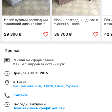
Новий кутовий розкладний
Новий розкладний диван в
Розк
тканинний диван з нішею
тканині з нішею
в тк
29 300
36 700
42 
₴
₴
Про нас
Рейтинг не сформований
Менше 5 відгуків за останній рік
Працює з 13.11.2015
м. Рівне
вул. Замкова 26А, 33028, Рівне, Україна
Контакти
Сьогодні вихідний
Показати весь графік роботи