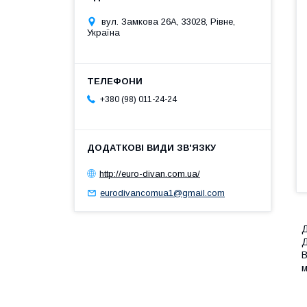
вул. Замкова 26А, 33028, Рівне,
Україна
+380 (98) 011-24-24
http://euro-divan.com.ua/
eurodivancomua1@gmail.com
Д
Д
В
м