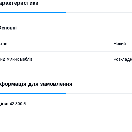
арактеристики
Основні
Стан
Новий
ид м'яких меблів
Розкладн
нформація для замовлення
іна:
42 300 ₴