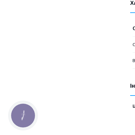
Х
В
І
Ц
КНОПКА
ЗВ'ЯЗКУ