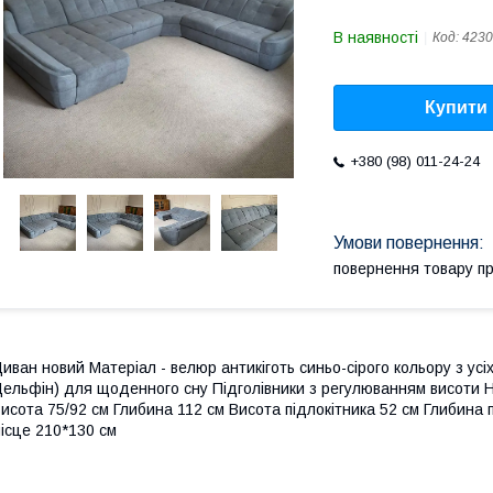
В наявності
Код:
4230
Купити
+380 (98) 011-24-24
повернення товару п
иван новий Матеріал - велюр антикіготь синьо-сірого кольору з усі
ельфін) для щоденного сну Підголівники з регулюванням висоти Н
исота 75/92 см Глибина 112 см Висота підлокітника 52 см Глибина
ісце 210*130 см