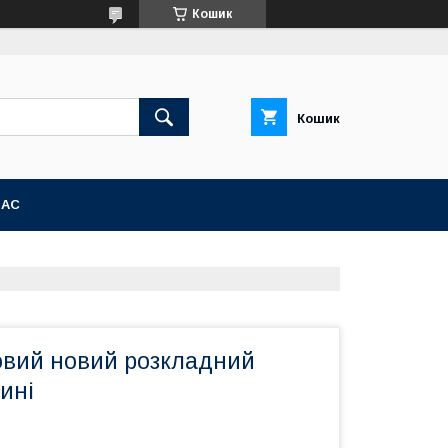
Кошик
Кошик
НАС
овий новий розкладний
ині